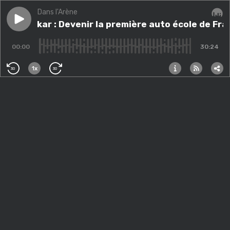
Dans l'Arène
Play episode
#7 - Ornikar : Devenir la première auto école de Fran
#7 - Ornikar : Devenir la première auto école de Fra
Audi
00:00
30:24
1x
30
30