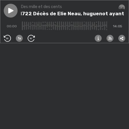
Des mille et des cents
Play episode
7 sept 1722 Décès de Elie Neau, huguenot ayant œuv
7 sept 1722 Décès de Elie Neau, huguenot ayant œ
Audi
00:00
14:05
1x
30
30