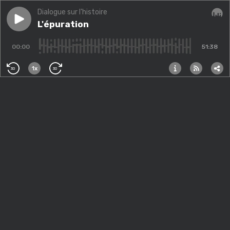
Dialogue sur l'histoire
Play episode
L'épuration
L'épuration
Audi
00:00
51:38
1x
30
30