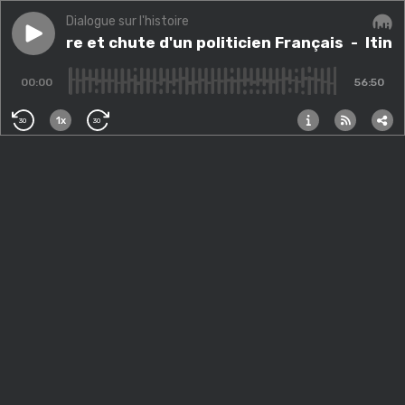
Dialogue sur l'histoire
Play episode
Itinéraire et chute d'un politicien Français
Itinéraire et chute d'un politicien Français
- Itiné
Audi
00:00
56:50
1x
30
30