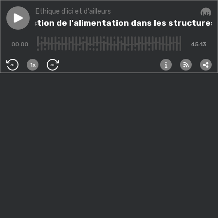
Ethique d'ici et d'ailleurs
Play episode
La question de l'alimentation dans les structures de 
La question de l'alimentation dans les structures 
Audi
00:00
45:13
1x
30
30