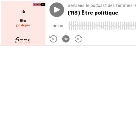
Sensées, le podcast des femmes lead
Play episode
(113) Être politique
(113) Être politique
00:00
1x
30
30