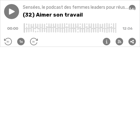
Sensées, le podcast des femmes leaders pour réussir sa carrière, son business et s'épanouir dans sa vie professionnelle (et personnelle !) avec confiance et sérénité.
Play episode
(32) Aimer son travail
(32) Aimer son travail
Audi
00:00
12:06
1x
30
30