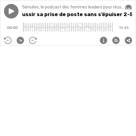
Sensées, le podcast des femmes leaders pour réussir sa carrière, son business et s'épanouir dans sa vie professionnelle (et personnelle !) avec confiance et sérénité.
Play episode
(86) Réussir sa prise de poste sans s’épuiser 2-5
(86) Réussir sa prise de poste sans s’épuiser 2-5
Audi
00:00
13:45
1x
30
30