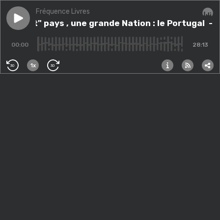
Fréquence Livres
Play episode
Un "petit" pays , une grande Nation : le Portugal
Un "petit" pays , une grande Nation : le Portugal
Audi
- U
00:00
28:13
1x
30
30