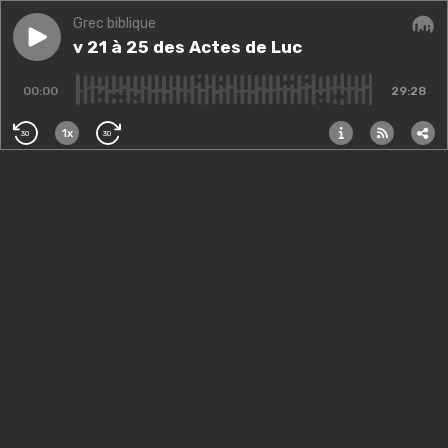
Grec biblique
Play episode
v 21 à 25 des Actes de Luc
v 21 à 25 des Actes de Luc
Audi
00:00
29:28
1x
30
30