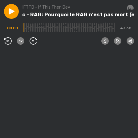
IFTTD - If This Then Dev
Play episode
#361.src - RAG: Pourquoi le RAG n'est pas mort (et ne
#361.src - RAG: Pourquoi le RAG n'est pas mort (et
Audi
00:00
43:38
1x
30
30