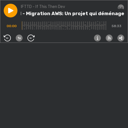
IFTTD - If This Then Dev
Play episode
#259.ad - Migration AWS: Un projet qui déménage ! E
#259.ad - Migration AWS: Un projet qui déménage !
Audi
00:00
58:33
1x
30
30