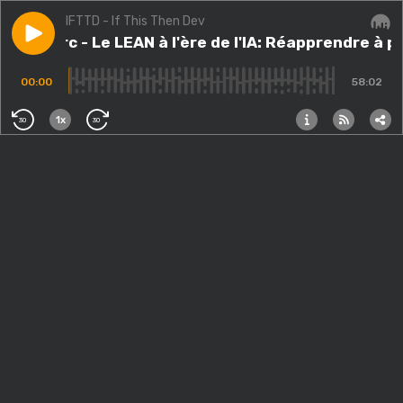
IFTTD - If This Then Dev
Play episode
#362.src - Le LEAN à l'ère de l'IA: Réapprendre à pro
#362.src - Le LEAN à l'ère de l'IA: Réapprendre à 
Audi
00:00
58:02
1x
30
30