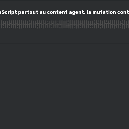
ipt partout au content agent, la mutation continue avec Pierre Burgy
aScript partout au content agent, la mutation con