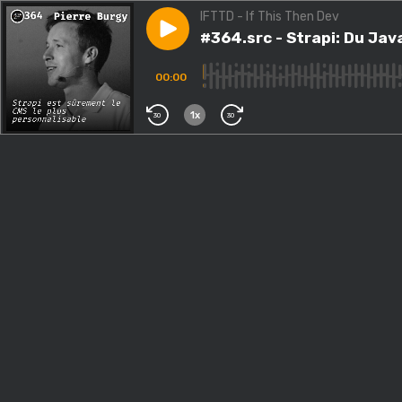
IFTTD - If This Then Dev
Play episode
#364.src - Strapi: Du JavaScr
#364.src - Strapi: Du Jav
00:00
1x
30
30