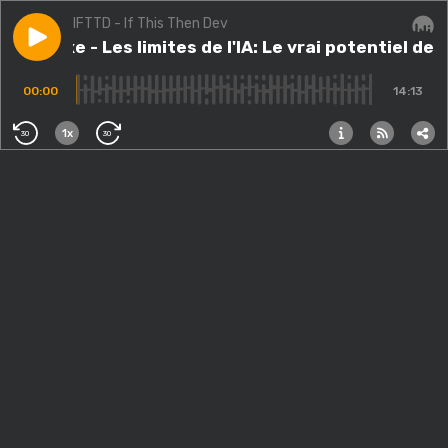
IFTTD - If This Then Dev
Play episode
#218.exe - Les limites de l'IA: Le vrai potentiel des I
#218.exe - Les limites de l'IA: Le vrai potentiel des
Audi
00:00
14:13
1x
30
30