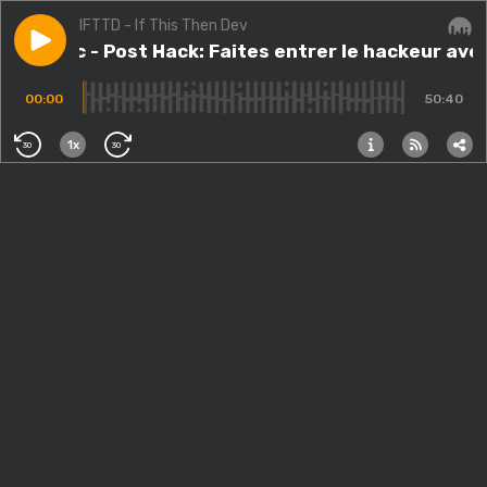
IFTTD - If This Then Dev
Play episode
#66.src - Post Hack: Faites entrer le hackeur avec Ol
#66.src - Post Hack: Faites entrer le hackeur avec
Audi
00:00
50:40
1x
30
30