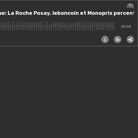
osay, leboncoin et Monoprix percent sévère... »
 que: La Roche Posay, leboncoin et Monoprix percent 
Audi
05:58