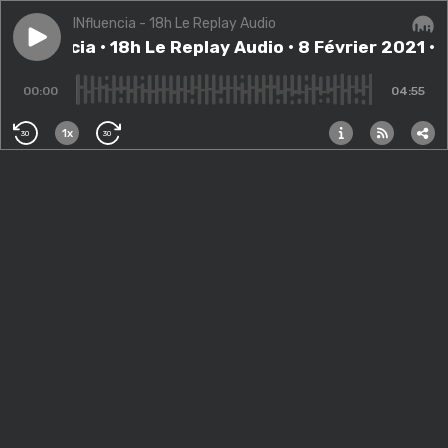
INfluencia - 18h Le Replay Audio
Play episode
INfluencia • 18h Le Replay Audio • 8 Février 2021 • "L
INfluencia • 18h Le Replay Audio • 8 Février 2021 •
Audi
00:00
04:55
1x
30
30