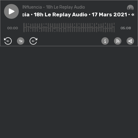
INfluencia - 18h Le Replay Audio
Play episode
INfluencia • 18h Le Replay Audio • 17 Mars 2021 • « So
INfluencia • 18h Le Replay Audio • 17 Mars 2021 • « 
Audi
00:00
05:08
1x
30
30