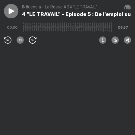
INfluencia - La Revue #34 "LE TRAVAIL"
Play episode
Revue #34 "LE TRAVAIL" - Episode 5 : De l'emploi subi
evue #34 "LE TRAVAIL" - Episode 5 : De l'emploi subi
Audi
00:00
08:57
1x
30
30