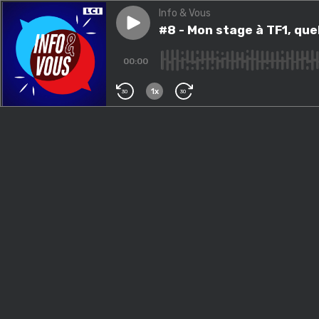
Info & Vous
Play episode
#8 - Mon stage à TF1, quel re
#8 - Mon stage à TF1, quel
00:00
1x
30
30