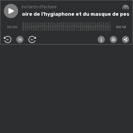
Instants d'histoire
Play episode
La mémoire de l’hygiaphone et du masque de pestifé
La mémoire de l’hygiaphone et du masque de pest
Audi
00:00
04:14
1x
30
30