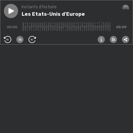
Instants d'histoire
Play episode
Les Etats-Unis d'Europe
Les Etats-Unis d'Europe
Audi
00:00
03:09
1x
30
30