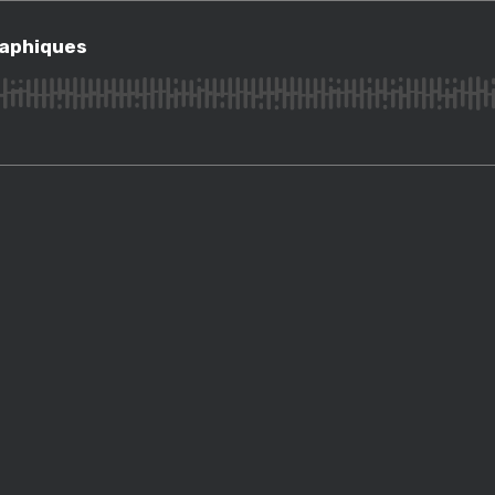
hiques
raphiques