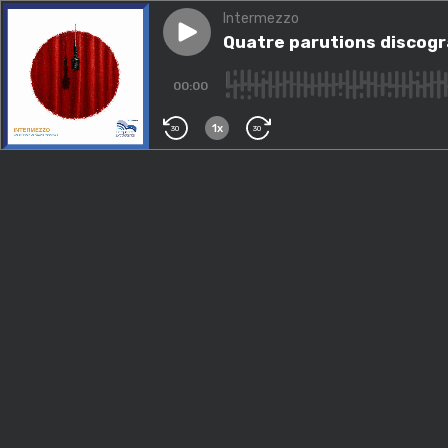
Intermezzo
Play episode
Quatre parutions discograp
Quatre parutions discog
00:00
1x
30
30