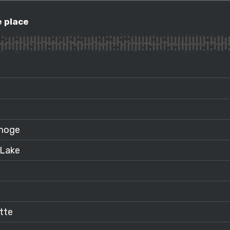
ace
e place
imoge
 Lake
ette