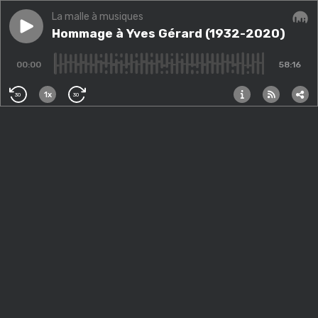
La malle à musiques
Play episode
Hommage à Yves Gérard (1932-2020)
Hommage à Yves Gérard (1932-2020)
Audi
00:00
58:16
1x
30
30