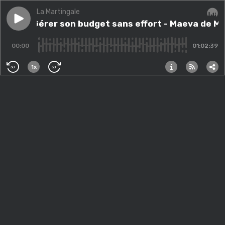
La Martingale
Play episode
#101 - Gérer son budget sans effort - Maeva de Mo
#101 - Gérer son budget sans effort - Maeva de 
Audi
00:00
01:02:39
1x
30
30