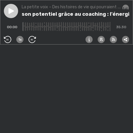
La petite voix – Des histoires de vie qui pourraient changer la vôtre.
Play episode
Révéler son potentiel grâce au coaching : l'énergie 
Révéler son potentiel grâce au coaching : l'énergi
Audi
00:00
35:30
1x
30
30