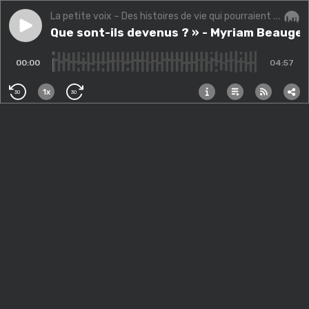
La petite voix – Des histoires de vie qui pourraient changer la vôtre.
Play episode
Bonus « Que sont-ils devenus ? » - Myriam Beaugend
Bonus « Que sont-ils devenus ? » - Myriam Beauge
Audi
00:00
04:57
1x
30
30