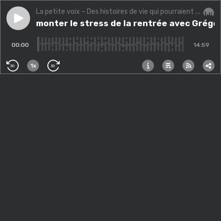
La petite voix – Des histoires de vie qui pourraient changer la vôtre.
Play episode
(Bis) Surmonter le stress de la rentrée avec Grégory
(Bis) Surmonter le stress de la rentrée avec Grégo
Audi
00:00
14:59
1x
30
30