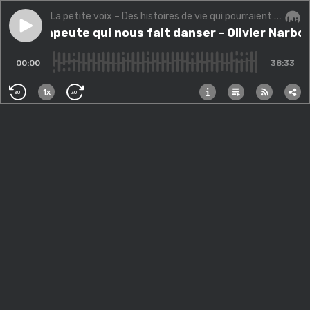
La petite voix – Des histoires de vie qui pourraient changer la vôtre.
Play episode
Le thérapeute qui nous fait danser - Olivier Narboux
Le thérapeute qui nous fait danser - Olivier Narbo
Audi
00:00
38:33
1x
30
30