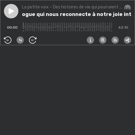
La petite voix – Des histoires de vie qui pourraient changer la vôtre.
Play episode
La rigologue qui nous reconnecte à notre joie intérie
La rigologue qui nous reconnecte à notre joie inté
Audi
00:00
42:10
1x
30
30