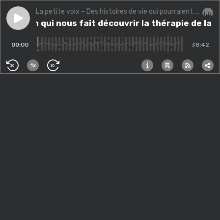
La petite voix – Des histoires de vie qui pourraient changer la vôtre.
Play episode
Le coach qui nous fait découvrir la thérapie de la for
Le coach qui nous fait découvrir la thérapie de la 
Audi
00:00
38:42
1x
30
30