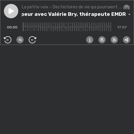
La petite voix – Des histoires de vie qui pourraient changer la vôtre.
Play episode
(Bis) La peur avec Valérie Bry, thérapeute EMDR
(Bis) La peur avec Valérie Bry, thérapeute EMDR
Audi
- 
00:00
17:07
1x
30
30