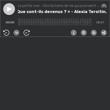
La petite voix – Des histoires de vie qui pourraient changer la vôtre.
Play episode
Bonus « Que sont-ils devenus ? » - Alexia Teroitin, s
Bonus « Que sont-ils devenus ? » - Alexia Teroitin,
Audi
00:00
05:57
1x
30
30