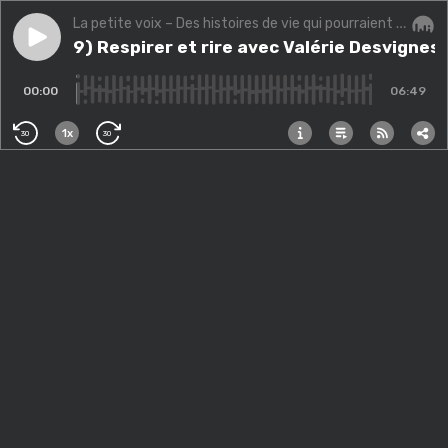
La petite voix – Des histoires de vie qui pourraient changer la vôtre.
Play episode
(COVID-19) Respirer et rire avec Valérie Desvignes, 
(COVID-19) Respirer et rire avec Valérie Desvignes,
Audi
00:00
06:49
1x
30
30