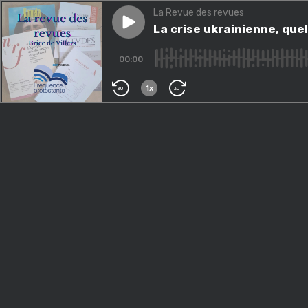
La Revue des revues
Play episode
La crise ukrainienne, quels e
La crise ukrainienne, que
00:00
1x
30
30