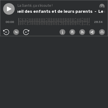
La Santé, ça s’écoute !
Play episode
Le sommeil des enfants et de leurs parents
Le sommeil des enfants et de leurs parents
- Le s
Audi
00:00
28:34
1x
30
30