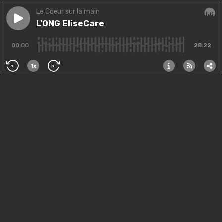
Le Coeur sur la main
Play episode
L'ONG EliseCare
L'ONG EliseCare
Audi
00:00
28:22
1x
30
30