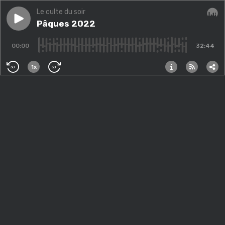
Le culte du soir
Play episode
Pâques 2022
Pâques 2022
Audi
00:00
32:44
1x
30
30