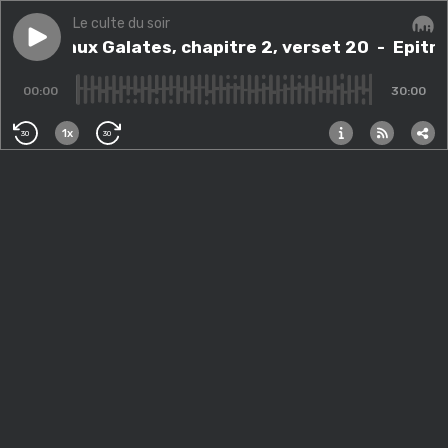
Le culte du soir
Play episode
Epitre aux Galates, chapitre 2, verset 20
Epitre aux Galates, chapitre 2, verset 20
- Epitre
Audi
00:00
30:00
1x
30
30