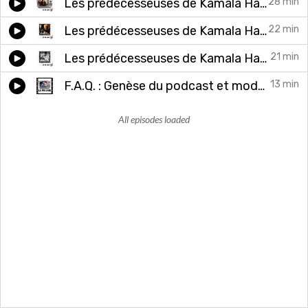
Les prédécesseuses de Kamala Harris (3/4) : Commander in Chief, une présidente dans la tourmente
28 min
Les prédécesseuses de Kamala Harris (2/4) : The Contender, une vice présidente à l’honneur
22 min
Les prédécesseuses de Kamala Harris (1/4) : Une généalogie des présidentes et vice-présidentes des Etats-Unis de 1924 à 1997
21 min
F.A.Q. : Genèse du podcast et mode d'emploi
13 min
All episodes loaded