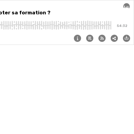
pter sa formation ?
Audi
54:32