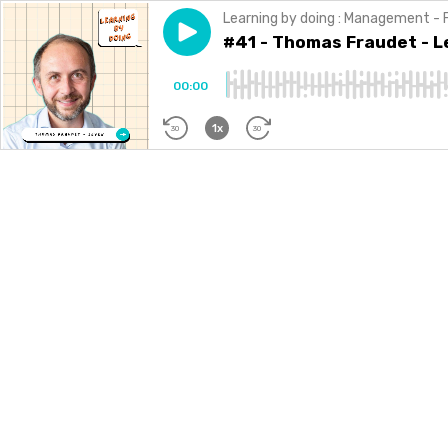
Learning by doing : Management - 
Play episode
#41 - Thomas Fraudet - Les 7
#41 - Thomas Fraudet - L
00:00
1x
30
30