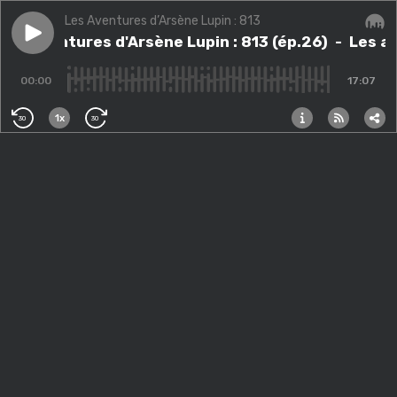
Les Aventures d’Arsène Lupin : 813
Play episode
Les aventures d'Arsène Lupin : 813 (ép.26)
Les aventures d'Arsène Lupin : 813 (ép.26)
- Les av
Audi
00:00
17:07
1x
30
30