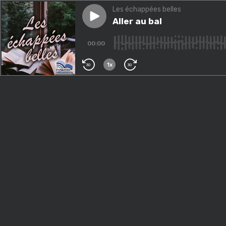
Les échappées belles
Play episode
Aller au bal
Aller au bal
00:00
1x
30
30