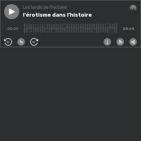
Les lundis de l'histoire
Play episode
l'érotisme dans l'histoire
l'érotisme dans l'histoire
Audi
00:00
28:44
1x
30
30