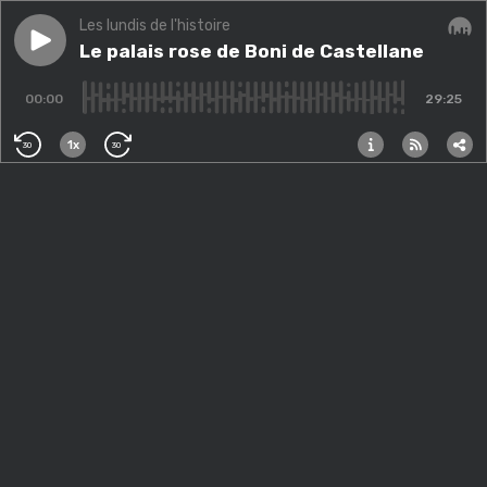
Les lundis de l'histoire
Play episode
Le palais rose de Boni de Castellane
Le palais rose de Boni de Castellane
Audi
00:00
29:25
1x
30
30