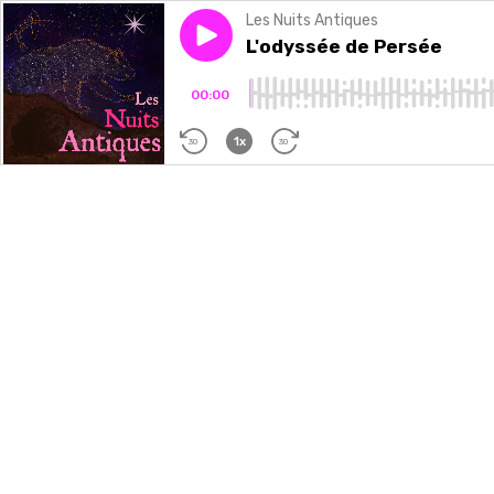
Les Nuits Antiques
Play episode
L'odyssée de Persée
L'odyssée de Persée
00:00
1x
30
30