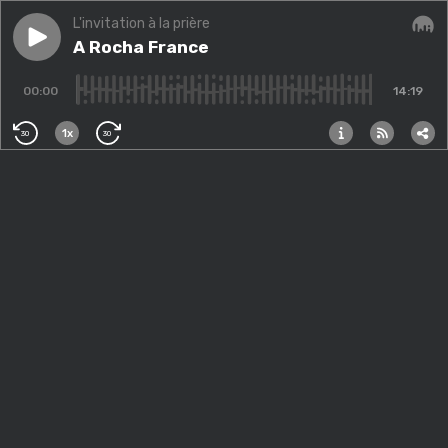
L'invitation à la prière
Play episode
A Rocha France
A Rocha France
Audi
00:00
14:19
1x
30
30