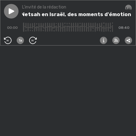
L'invité de la rédaction
Play episode
Voyage Netsah en Israël, des moments d'émotion racon
Voyage Netsah en Israël, des moments d'émotion ra
Audi
00:00
08:40
1x
30
30